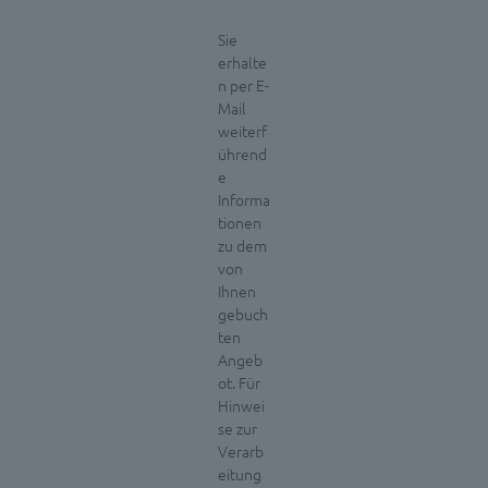
Sie
erhalte
n per E-
Mail
weiterf
ührend
e
Informa
tionen
zu dem
von
Ihnen
gebuch
ten
Angeb
ot. Für
Hinwei
se zur
Verarb
eitung