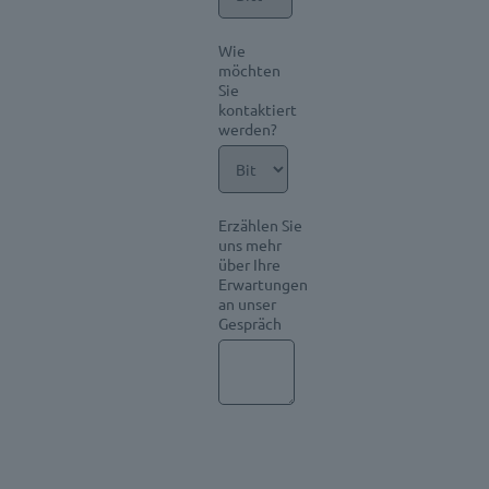
Wie
möchten
Sie
kontaktiert
werden?
Erzählen Sie
uns mehr
über Ihre
Erwartungen
an unser
Gespräch