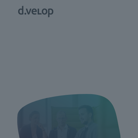
Whitepaper //
Der digitale Purchase