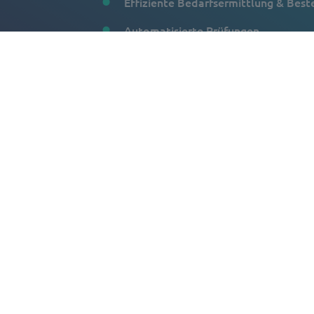
Effiziente Bedarfsermittlung & Best
Automatisierte Prüfungen
Digitale Rechnungsprüfung
Vermeidung typischer Stolperfallen
Mehr Unternehmenswert durch Auto