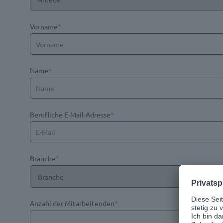
Vorname
*
Name
*
Berufliche E-Mail-Adresse
*
Branche
*
Anzahl der Mitarbeitenden
*