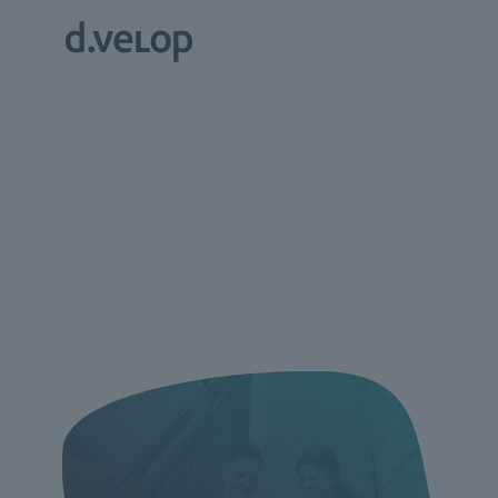
.
Whitepaper //