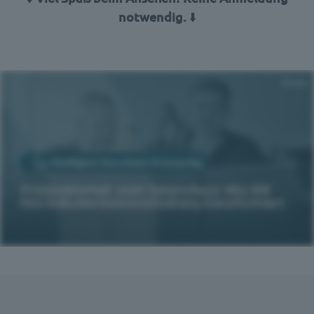
notwendig.
⬇️