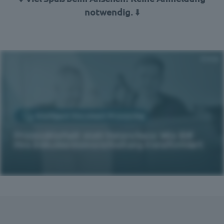
notwendig.
⬇️