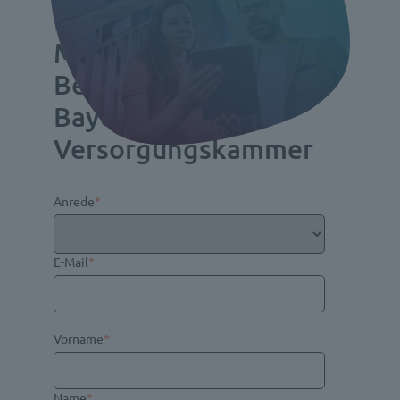
Real Estate Asset
Management – am
Beispiel der
Bayerischen
Versorgungskammer
Anrede
*
E-Mail
*
Vorname
*
Name
*