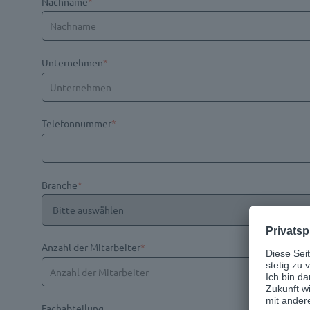
Nachname
*
Unternehmen
*
Telefonnummer
*
Branche
*
Anzahl der Mitarbeiter
*
Fachabteilung