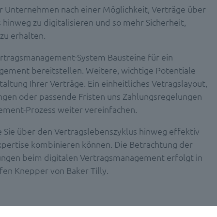
 Unternehmen nach einer Möglichkeit, Verträge über
inweg zu digitalisieren und so mehr Sicherheit,
zu erhalten.
 Vertragsmanagement-System Bausteine für ein
ement bereitstellen. Weitere, wichtige Potentiale
altung Ihrer Verträge. Ein einheitliches Vetragslayout,
ngen oder passende Fristen uns Zahlungsregelungen
ment-Prozess weiter vereinfachen.
e Sie über den Vertragslebenszyklus hinweg effektiv
Expertise kombinieren können. Die Betrachtung der
ngen beim digitalen Vertragsmanagement erfolgt in
en Knepper von Baker Tilly.