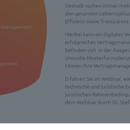
Deshalb suchen immer mehr
den gesamten Lebenszyklus h
Effizienz sowie Transparenz 
ragsmanagement
Hierbei kann ein digitales
erfolgreiches Vertragsmanag
befinden sich in der Ausgest
sinnvolle Musterformulieru
agement
können Ihre Vertragsmanage
Erfahren Sie im Webinar, wi
technische und juristische 
juristischen Rahmenbedingu
dem Webinar durch Dr. Steff