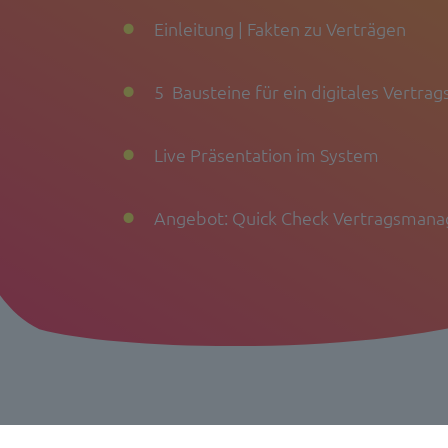
Einleitung | Fakten zu Verträgen
5 Bausteine für ein digitales Vert
Live Präsentation im System
Angebot: Quick Check Vertragsman