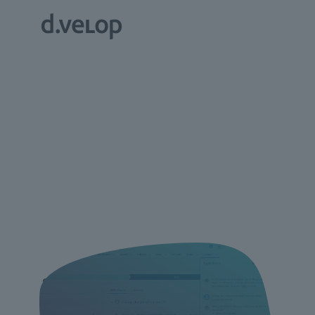
Salesforce Agents
meet d.velop pilot //