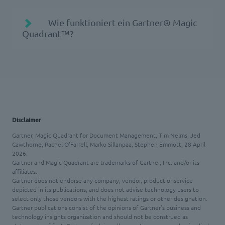
Speicherung, Verarbeitung und
Mehr Transparenz in
Bereitstellung von Dokumenten und
Wie funktioniert ein Gartner® Magic
komplexen IT-Märkten
Quadrant™?
Informationen genutzt werden, um
persönliche, Team- und
Unternehmensanforderungen zu
unterstützen
. Gartner schätzt, dass 70 % bis
90 % der Unternehmensdaten unstrukturiert
sind, was eine erhebliche Herausforderung
für Organisationen darstellt, die deren
Disclaimer
Mehr
Potenzial mittels KI ausschöpfen und
Gartner, Magic Quadrant for Document Management, Tim Nelms, Jed
dazu
gleichzeitig die Risiken einer mangelhaften
Cawthorne, Rachel O'Farrell, Marko Sillanpaa, Stephen Emmott, 28 April
2026.
Informationsgovernance minimieren müssen
Gartner and Magic Quadrant are trademarks of Gartner, Inc. and/or its
affiliates.
Gartner does not endorse any company, vendor, product or service
depicted in its publications, and does not advise technology users to
select only those vendors with the highest ratings or other designation.
Gartner publications consist of the opinions of Gartner’s business and
technology insights organization and should not be construed as