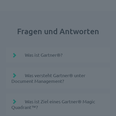
Fragen und Antworten
Was ist Gartner®?
Gartner®
Was versteht Gartner® unter
Document Management?
Gartner®
definiert
Was ist Ziel eines Gartner® Magic
Dokumentenmanagement als die
Quadrant™?
Werkzeuge und Praktiken, die zur Erfassung,