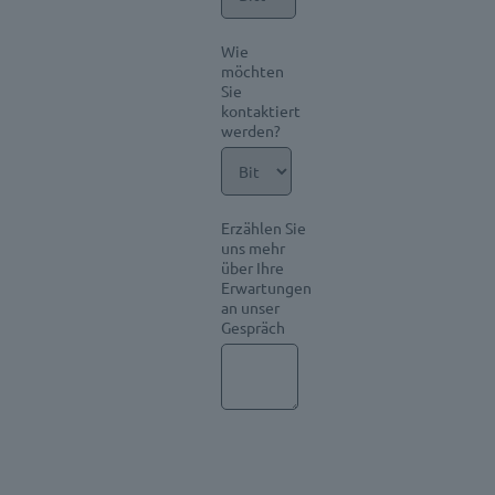
Wie
möchten
Sie
kontaktiert
werden?
Erzählen Sie
uns mehr
über Ihre
Erwartungen
an unser
Gespräch