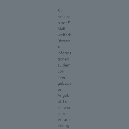
Sie
erhalte
n per E-
Mail
weiterf
ührend
e
Informa
tionen
zu dem
von
Ihnen
gebuch
ten
Angeb
ot. Für
Hinwei
se zur
Verarb
eitung