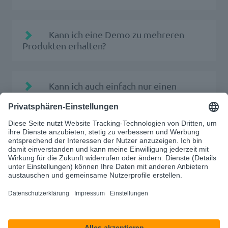
Kann ich eine Demo zu mehreren
Produkten erhalten?
Kann ich auch einfach nur einen
Termin zu einem ersten Gespräch buchen?
d-
velop.de/datenschutz
An wen kann ich mich wenden, falls
ich noch Fragen habe?
info@d-velop.de
+492542 9307 – 0