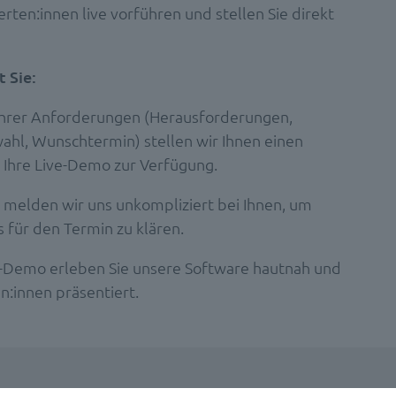
rten:innen live vorführen und stellen Sie direkt
 Sie:
 Ihrer Anforderungen (Herausforderungen,
hl, Wunschtermin) stellen wir Ihnen einen
 Ihre Live-Demo zur Verfügung.
 melden wir uns unkompliziert bei Ihnen, um
s für den Termin zu klären.
e-Demo erleben Sie unsere Software hautnah und
:innen präsentiert.