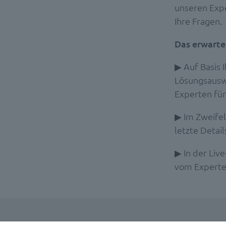
unseren Expe
Ihre Fragen.
Das erwartet
▶ Auf Basis
Lösungsauswa
Experten für
▶ Im Zweifel
letzte Detail
▶ In der Liv
vom Experten