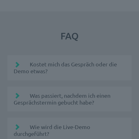
FAQ
Kostet mich das Gespräch oder die
Demo etwas?
Was passiert, nachdem ich einen
Gesprächstermin gebucht habe?
Sie erhalten eine Buchungsbestätigung per
Wie wird die Live-Demo
E-Mail. Der passende Ansprechpartner der
durchgeführt?