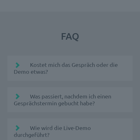
FAQ
Kostet mich das Gespräch oder die
Demo etwas?
Was passiert, nachdem ich einen
Gesprächstermin gebucht habe?
Sie erhalten eine Buchungsbestätigung per
Wie wird die Live-Demo
E-Mail. Der passende Ansprechpartner der
durchgeführt?