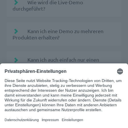
Wie wird die Live-Demo
durchgeführt?
Kann ich eine Demo zu mehreren
Produkten erhalten?
Kann ich auch einfach nur einen
Termin zu einem ersten Gespräch buchen?
d-
velop.de/datenschutz
An wen kann ich mich wenden, falls
ich noch Fragen habe?
SDR@d-velop.de