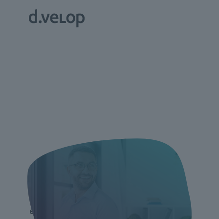
d.velop Software
erleben //