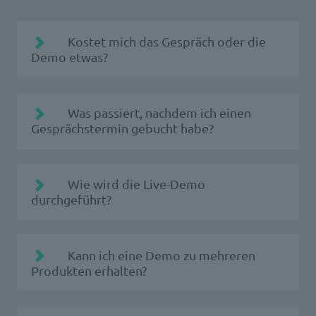
Kostet mich das Gespräch oder die
Demo etwas?
Was passiert, nachdem ich einen
Gesprächstermin gebucht habe?
Der passende Ansprechpartner der d.velop
Wie wird die Live-Demo
wird sich bei Ihnen melden, um genauere
durchgeführt?
Anforderungen zu erfragen, damit wir Ihre
Herausforderungen bestmöglich verstehen.
Ein:e Mitarbeiter:in der d.velop präsentiert
Kann ich eine Demo zu mehreren
Ihnen im Online-Meeting gemäß Ihrer
Produkten erhalten?
Anforderungen eine individuelle Live-Demo
der Software. Er/ Sie zeigt Ihnen