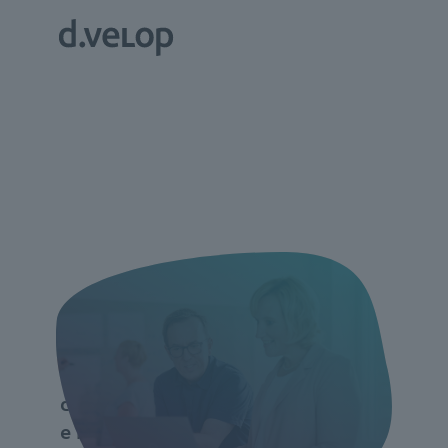
d.velop Software
erleben //