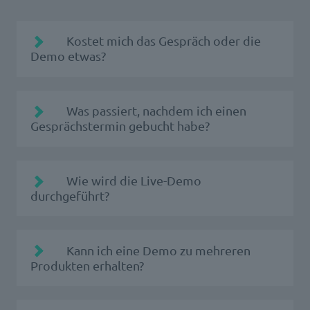
Kostet mich das Gespräch oder die
Demo etwas?
Was passiert, nachdem ich einen
Gesprächstermin gebucht habe?
Der passende Ansprechpartner der d.velop
Wie wird die Live-Demo
wird sich bei Ihnen melden, um genauere
durchgeführt?
Anforderungen zu erfragen, damit wir Ihre
Herausforderungen bestmöglich verstehen.
Ein:e Mitarbeiter:in der d.velop präsentiert
Kann ich eine Demo zu mehreren
Ihnen im Online-Meeting gemäß Ihrer
Produkten erhalten?
Anforderungen eine individuelle Live-Demo
der Software. Er/ Sie zeigt Ihnen