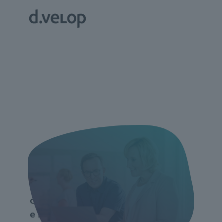
d.velop Software
erleben //