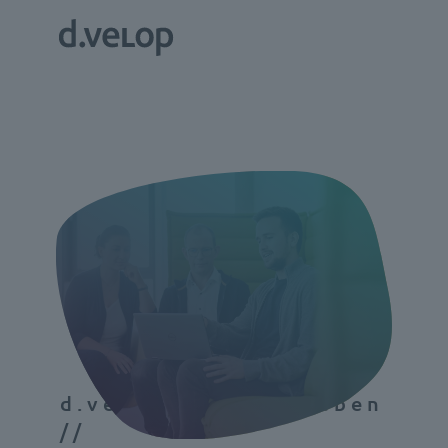
d.velop AI live erleben
//