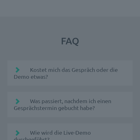
FAQ
Kostet mich das Gespräch oder die
Demo etwas?
Was passiert, nachdem ich einen
Gesprächstermin gebucht habe?
Sie erhalten eine Buchungsbestätigung per
Wie wird die Live-Demo
E-Mail. Der passende Ansprechpartner der
durchgeführt?