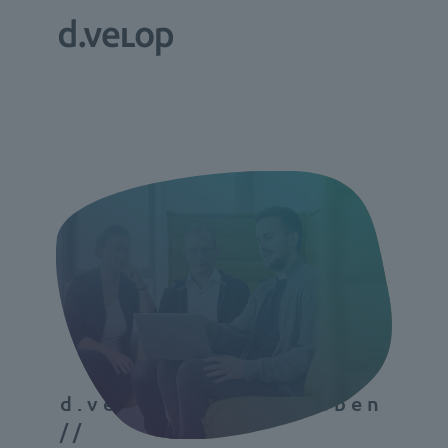
d.velop AI live erleben
//