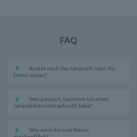
FAQ
Kostet mich das Gespräch oder die
Demo etwas?
Was passiert, nachdem ich einen
Gesprächstermin gebucht habe?
Sie erhalten eine Buchungsbestätigung per
Wie wird die Live-Demo
E-Mail. Der passende Ansprechpartner der
durchgeführt?