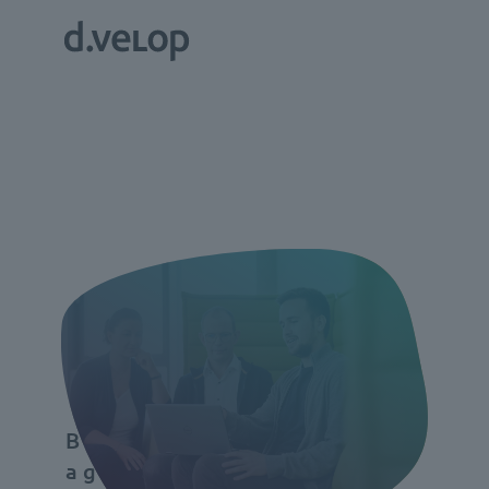
Beta-Version// d.velop
agent center //