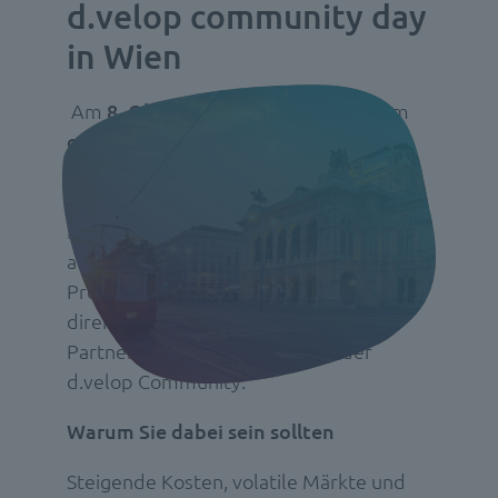
d.velop community day
in Wien
Am
8. Oktober 2026
lädt d.velop zum
community day
nach Wien ein. Ein Tag
für alle, die dokumentenbasierte
Geschäftsprozesse neu denken – mit
konkreten Praxisberichten, einem Blick
auf KI-Agenten und
Prozessautomatisierung und dem
direkten Austausch mit Kunden,
Partnern und Expert:innen aus der
d.velop Community.
Warum Sie dabei sein sollten
Steigende Kosten, volatile Märkte und