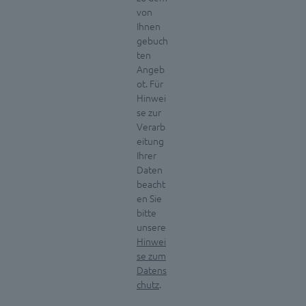
von
Ihnen
gebuch
ten
Angeb
ot. Für
Hinwei
se zur
Verarb
eitung
Ihrer
Daten
beacht
en Sie
bitte
unsere
Hinwei
se zum
Datens
chutz
.