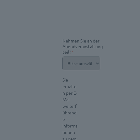
Nehmen Sie an der
Abendveranstaltung
teil?
*
Sie
erhalte
n per E-
Mail
weiterf
ührend
e
Informa
tionen
zu dem