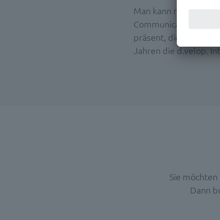
Man kann nicht nicht
Communications Manage
präsent, digital und a
Jahren die d.velop. In
Sie möchten
Dann bu