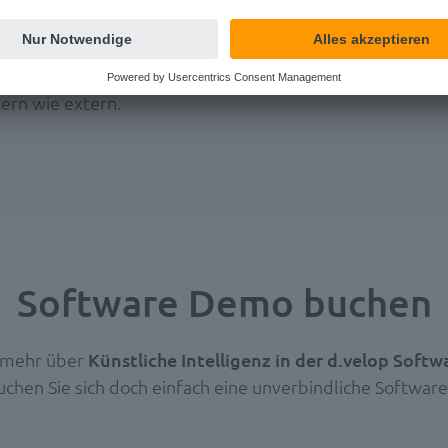
 kommunizieren. Diese Maxime hat
Stefan Olschewski
, P
r und Moderator, als Leitmotto verinnerlicht – berufli
nalog, in Texten, Videos und auf der Bühne, repräsentiert
tern wie extern.
Software Demo buchen
 mehr über
Künstliche Intelligenz in der d.velop Soft
chen Sie sich doch einfach eine unverbindliche Softwar