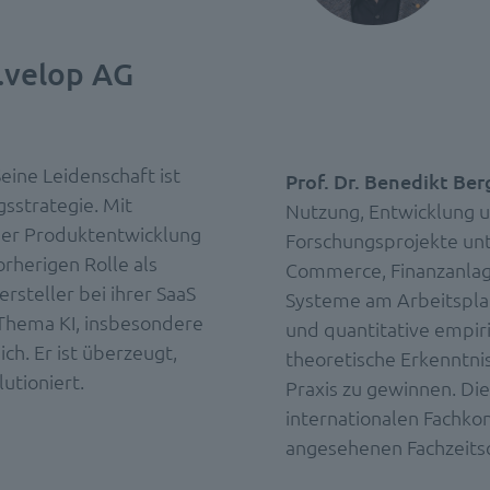
d.velop AG
eine Leidenschaft ist
Prof. Dr. Benedikt Ber
gsstrategie. Mit
Nutzung, Entwicklung 
der Produktentwicklung
Forschungsprojekte unt
orherigen Rolle als
Commerce, Finanzanlag
rsteller bei ihrer SaaS
Systeme am Arbeitsplatz
m Thema KI, insbesondere
und quantitative empir
ch. Er ist überzeugt,
theoretische Erkenntnis
utioniert.
Praxis zu gewinnen. Die
internationalen Fachkon
angesehenen Fachzeitsc