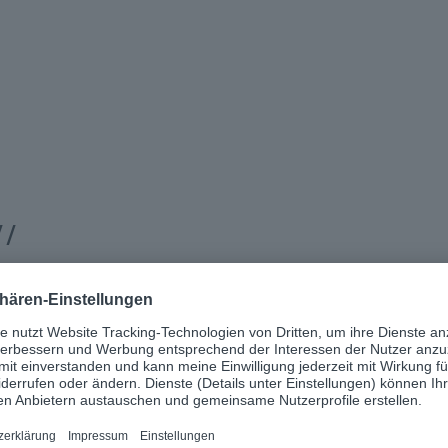
//
Stefan Olschewski
Principal Communications Manage
AG