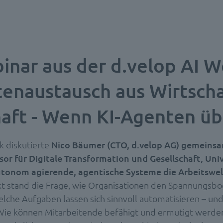
inar aus der d.velop AI W
enaustausch aus Wirtsch
aft - Wenn KI-Agenten 
k diskutierte
Nico Bäumer (CTO, d.velop AG)
gemeinsam
sor für Digitale Transformation und Gesellschaft, Univ
utonom agierende, agentische Systeme die Arbeitswel
kt stand die Frage, wie Organisationen den Spannungsb
lche Aufgaben lassen sich sinnvoll automatisieren – un
? Wie können Mitarbeitende befähigt und ermutigt werde