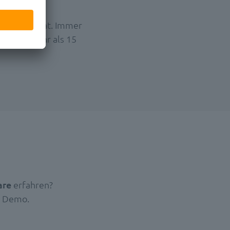
rincipal
ch wie privat. Immer
 er seit mehr als 15
ware
erfahren?
e Demo.