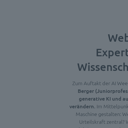
Web
Expert
Wissensch
Zum Auftakt der AI Wee
Berger (Juniorprofes
generative KI und a
verändern.
Im Mittelpun
Maschine gestalten: We
Urteilskraft zentral