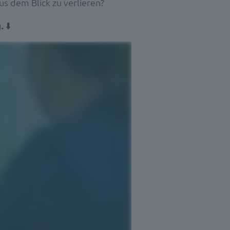
us dem Blick zu verlieren?
.
⬇️